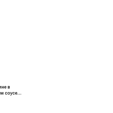
ине в
м соусе,