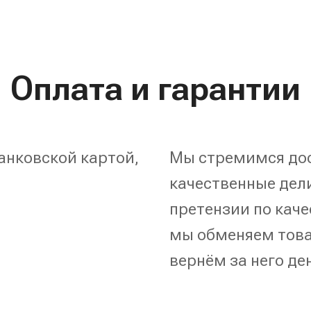
Оплата и гарантии
анковской картой,
Мы стремимся дос
качественные дели
претензии по каче
мы обменяем това
вернём за него де