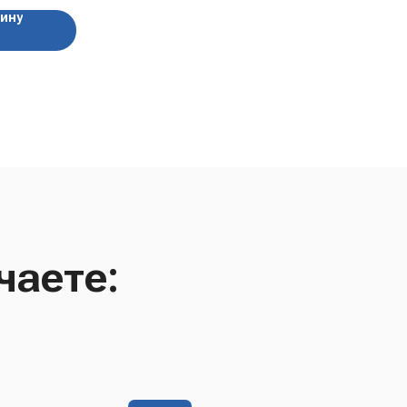
зину
чаете: