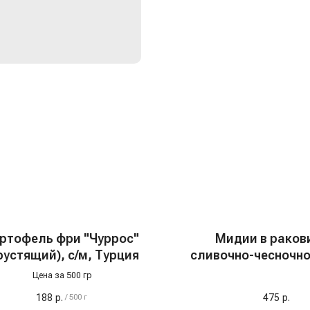
ртофель фри "Чуррос"
Мидии в раков
рустящий), с/м, Турция
сливочно-чесночно
500 гр, с/м
Цена за 500 гр
188
р.
475
р.
/
500 г