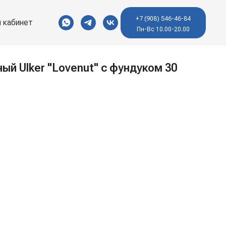
+7 (908) 546-46-84
 кабинет
Пн-Вс 10.00-20.00
й Ulker "Lovenut" с фундуком 30