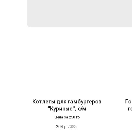
Котлеты для гамбургеров
Го
"Куриные", с/м
г
Цена за 250 гр
204
р.
/
250 г