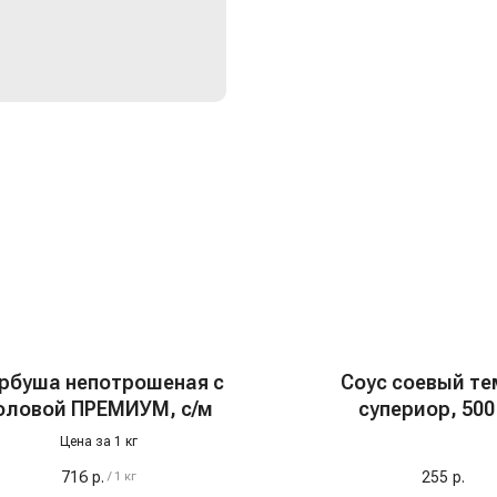
рбуша непотрошеная с
Соус соевый т
оловой ПРЕМИУМ, с/м
супериор, 500
Цена за 1 кг
716
р.
255
р.
/
1 кг