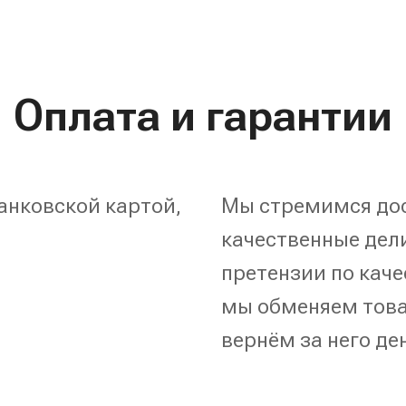
Оплата и гарантии
анковской картой,
Мы стремимся дос
качественные дели
претензии по каче
мы обменяем това
вернём за него де