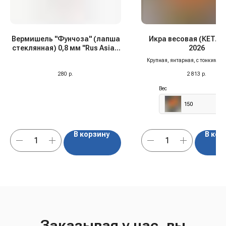
Вермишель "Фунчоза" (лапша
Икра весовая (КЕТА) 
стеклянная) 0,8 мм "Rus Asia",
2026
500 гр
Крупная, янтарная, с тонким с
вкусом.
280
р.
2 813
р.
Вес
150
В корзину
В кор
Заказывая у нас, вы