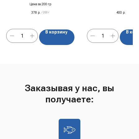
Цена за 200 гр
378
р.
400
р.
/
200 г
В корзину
В кор
Заказывая у нас, вы
получаете: