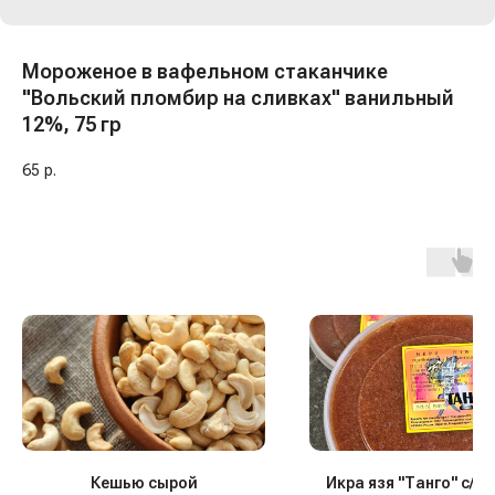
Мороженое в вафельном стаканчике
"Вольский пломбир на сливках" ванильный
12%, 75 гр
65
р.
Кешью сырой
Икра язя "Танго" с/с, 