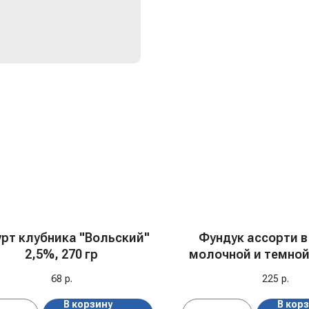
урт клубника "Вольский"
Фундук ассорти в
2,5%, 270 гр
молочной и темной
"Funcho", 100
68
р.
225
р.
В корзину
В кор