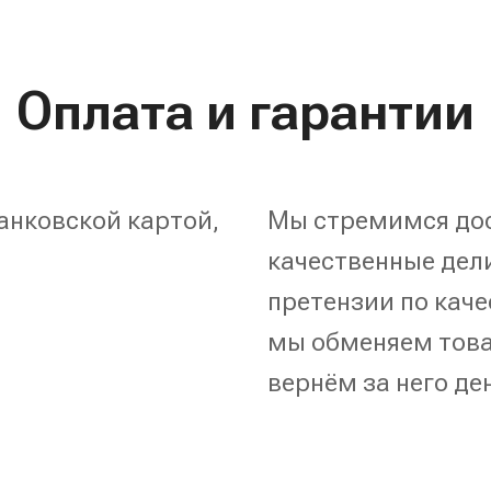
Оплата и гарантии
анковской картой,
Мы стремимся дос
качественные дели
претензии по каче
мы обменяем това
вернём за него де