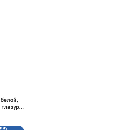
 белой,
 глазури
 гр
зину