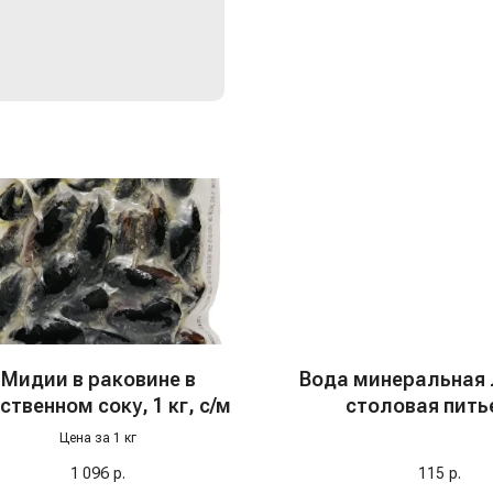
Мидии в раковине в
Вода минеральная 
ственном соку, 1 кг, с/м
столовая пить
"Серноводск
Цена за 1 кг
газированная, 
1 096
р.
115
р.