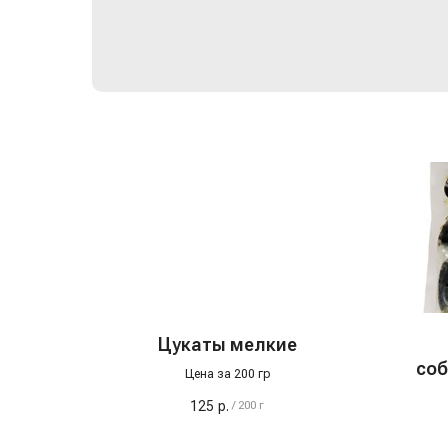
Цукаты мелкие
соб
Цена за 200 гр
125
р.
/
200 г