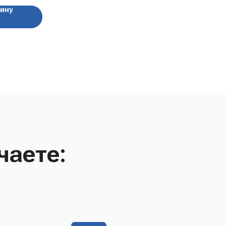
зину
чаете: