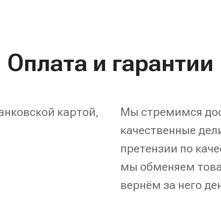
Оплата и гарантии
анковской картой,
Мы стремимся дос
качественные дели
претензии по каче
мы обменяем това
вернём за него де