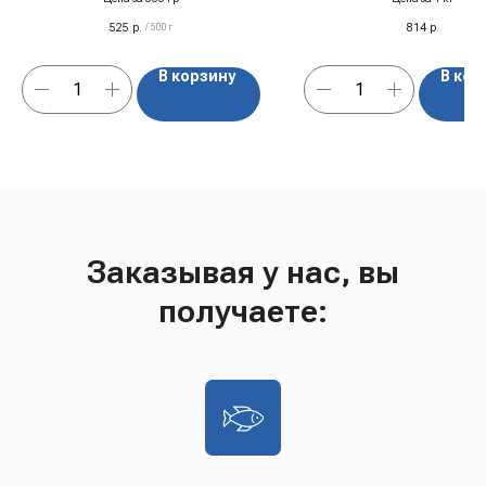
525
р.
814
р.
/
500 г
В корзину
В кор
Заказывая у нас, вы
получаете: