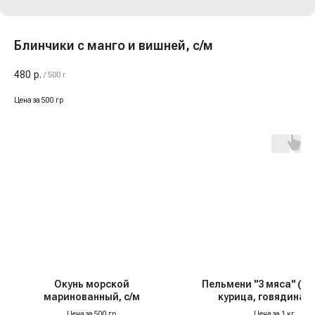
Блинчики с манго и вишней, с/м
480
р.
/
500 г
Цена за 500 гр
Окунь морской
Пельмени "3 мяса" (ин
маринованный, с/м
курица, говядина),
Цена за 500 гр
Цена за 1 кг