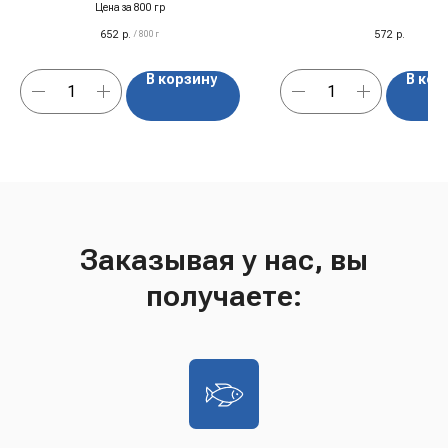
Цена за 800 гр
652
р.
572
р.
/
800 г
В корзину
В кор
Заказывая у нас, вы
получаете: