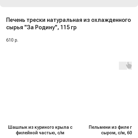
Печень трески натуральная из охлажденного
сырья "За Родину", 115 гр
610
р.
Шашлык из куриного крыла с
Пельмени из филе гор
филейной частью, с/м
сыром, с/м, 600 г