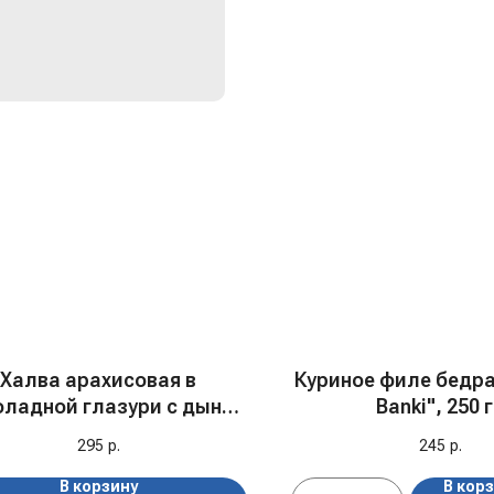
Халва арахисовая в
Куриное филе бедра 
ладной глазури с дыней
Banki", 250 
"Pashaoglu", 250 гр
295
р.
245
р.
В корзину
В кор