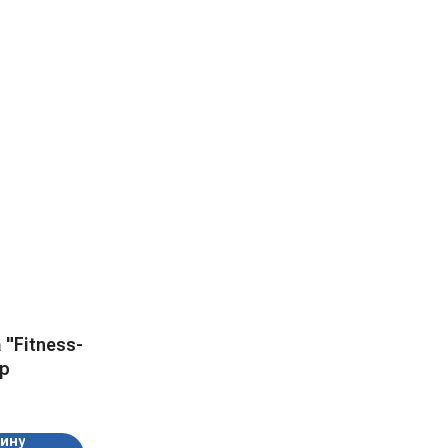
"Fitness-
гр
зину