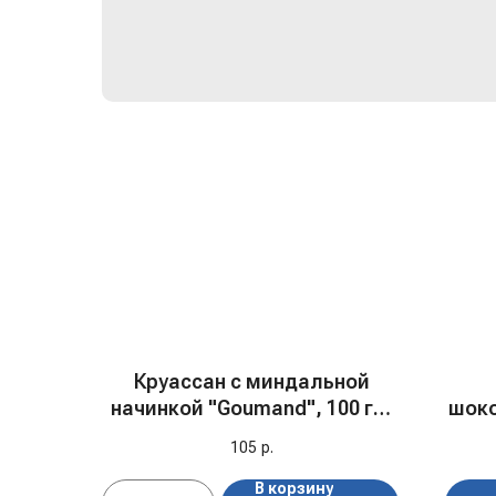
Круассан с миндальной
начинкой "Goumand", 100 гр,
шоко
с/м, Бельгия
105
р.
В корзину