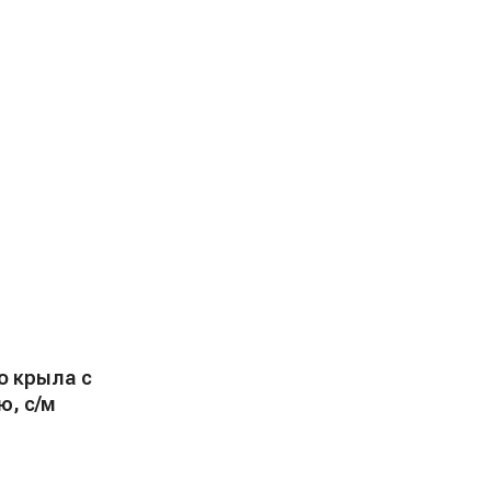
о крыла с
ю, с/м