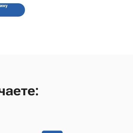
зину
чаете: