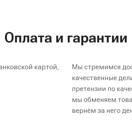
Оплата и гарантии
анковской картой,
Мы стремимся дос
качественные дели
претензии по каче
мы обменяем това
вернём за него де