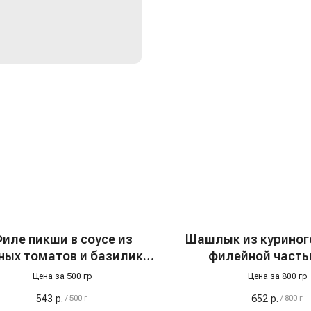
иле пикши в соусе из
Шашлык из куриног
ных томатов и базилика,
филейной часть
с/м
Цена за 500 гр
Цена за 800 гр
543
р.
652
р.
/
500 г
/
800 г