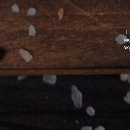
П
ме
вк