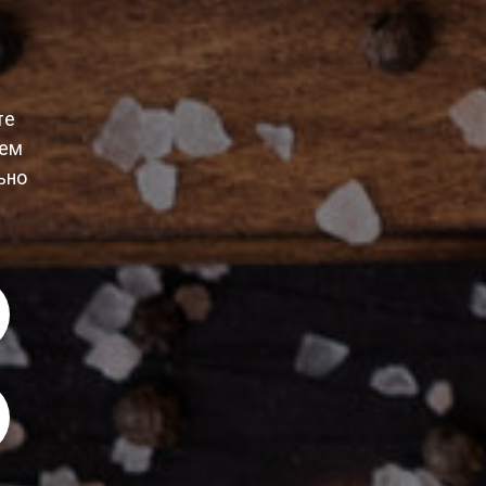
те
уем
ьно