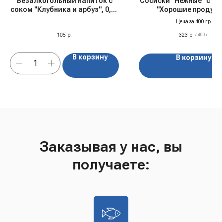
Безалкогольный напиток с
Сосиски "Нежные" с к
соком "Клубника и арбуз", 0,45
"Хорошие продукт
л
Цена за 400 гр
105
р.
323
р.
/
400 г
В корзину
В корзину
Заказывая у нас, вы
получаете: