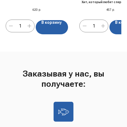
Хит, который любят с первой
620
р.
457
р.
В корзину
В кор
Заказывая у нас, вы
получаете: