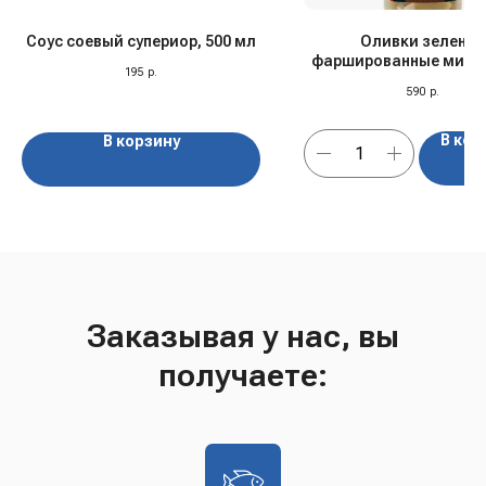
Соус соевый супериор, 500 мл
Оливки зелены
фаршированные минд
195
р.
рассоле "Olivellas", 
590
р.
В кор
В корзину
Заказывая у нас, вы
получаете: