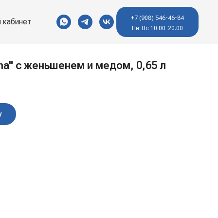
+7 (908) 546-46-84
 кабинет
Пн-Вс 10.00-20.00
na" с женьшенем и медом, 0,65 л
у