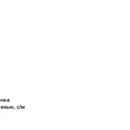
очка
енью, с/м
стей и хлопот