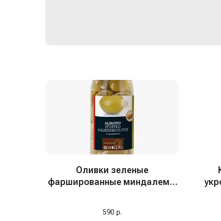
Оливки зеленые
фаршированные миндалем в
укр
рассоле "Olivellas", 370 мл
590
р.