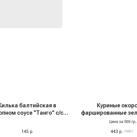
Килька балтийская в
Куриные окор
опном соусе "Танго" с/с,
фаршированные зел
400 гр
Цена за 500 гр
Чистое мясо и зелень, без ко
145
р.
443
р.
/
500 г