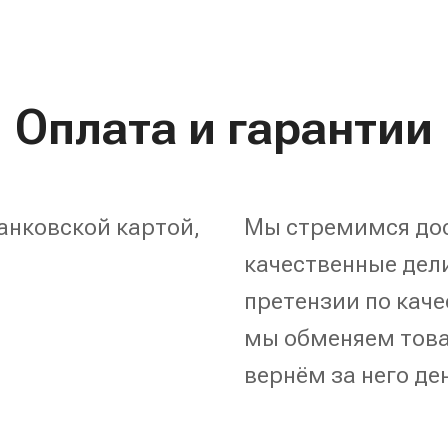
Оплата и гарантии
анковской картой,
Мы стремимся дос
качественные дели
претензии по каче
мы обменяем това
вернём за него де