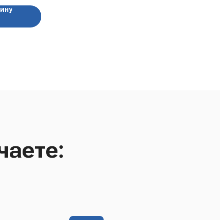
зину
чаете: