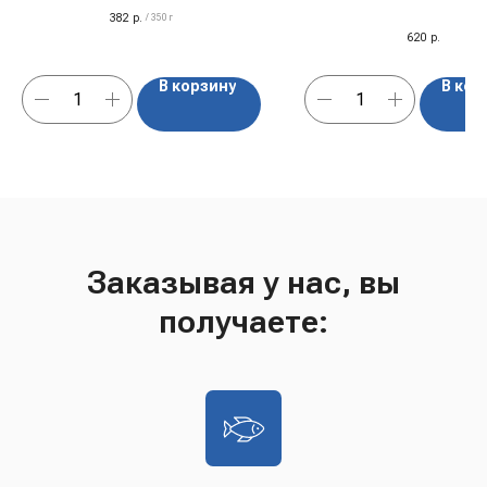
проверенная временем
382
р.
/
350 г
620
р.
В корзину
В кор
Заказывая у нас, вы
получаете: