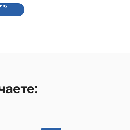
зину
чаете: