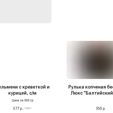
ельмени с креветкой и
Рулька копченая б
курицей, с/м
Люкс "Балтийский"
Цена за 500 гр
577
р.
350
р.
/
500 г