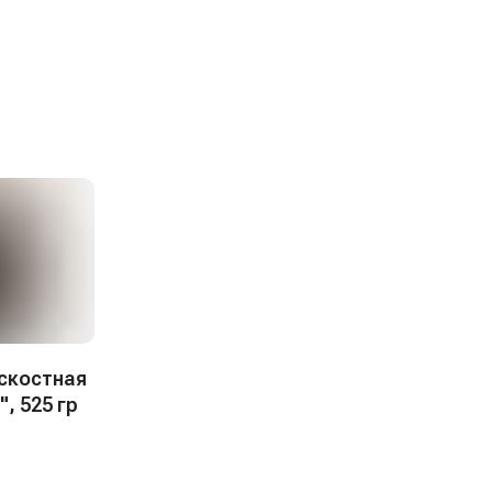
ескостная
, 525 гр