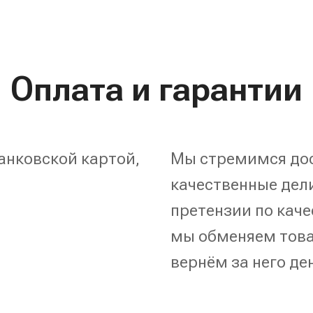
Оплата и гарантии
анковской картой,
Мы стремимся дос
качественные дели
претензии по каче
мы обменяем това
вернём за него де