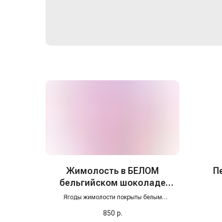
Жимолость в БЕЛОМ
П
бельгийском шоколаде
Frambini (Фрамбини), 130 гр
Ягоды жимолости покрыты белым
шоколадом, который подчёркивает их
850
р.
кисловатый вкус. Десерт можно подавать