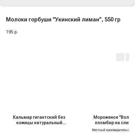
Молоки горбуши "Укинский лиман", 550 гр
195
р.
Кальмар гигантский без
Мороженое "Вольс
кожицы натуральный
пломбир на сливк
"Ультрамарин", 120 гр
шоколадный 12%, 45
Местный производитель с от
репутацией — мы гордимся тем, ч