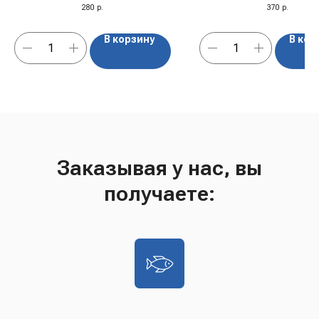
280
р.
370
р.
ассортименте есть такой про
В корзину
В кор
Заказывая у нас, вы
получаете: