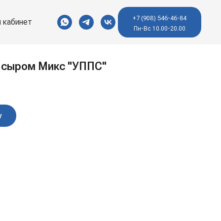
+7 (908) 546-46-84
 кабинет
Пн-Вс 10.00-20.00
с сыром Микс "УППС"
у