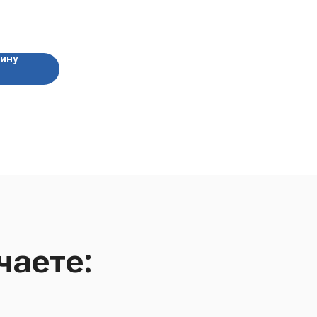
"Funcho",
зину
чаете: