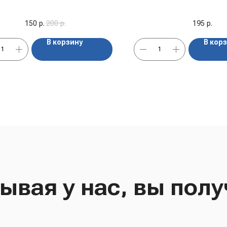
АКЦИЯ!!!
ягодными вкусами 
100 гр
150
р.
200
р.
195
р.
В корзину
В кор
ывая у нас, вы полу