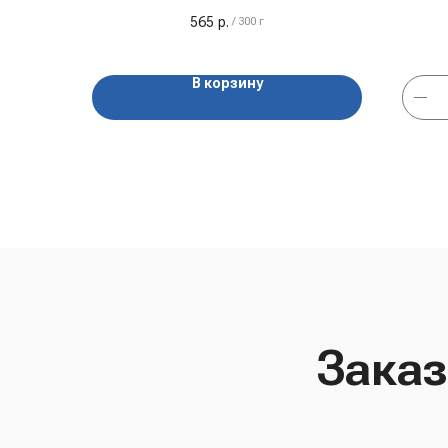
565
р.
/
300 г
В корзину
Заказ