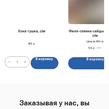
Хоки тушка, с/м
Филе-спинки сайды бе
с/м
Цена за 400 гр
465
р.
704
р.
/
400 г
В корзину
В корзину
Заказывая у нас, вы