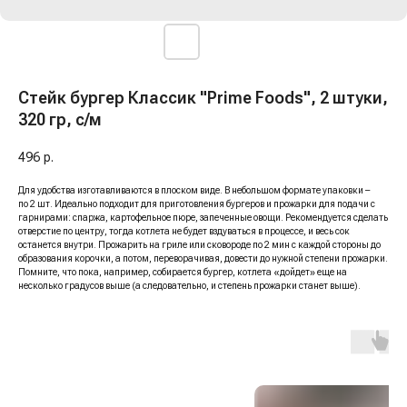
Стейк бургер Классик "Prime Foods", 2 штуки,
320 гр, с/м
496
р.
Для удобства изготавливаются в плоском виде. В небольшом формате упаковки –
по 2 шт. Идеально подходит для приготовления бургеров и прожарки для подачи с
гарнирами: спаржа, картофельное пюре, запеченные овощи. Рекомендуется сделать
отверстие по центру, тогда котлета не будет вздуваться в процессе, и весь сок
останется внутри. Прожарить на гриле или сковороде по 2 мин с каждой стороны до
образования корочки, а потом, переворачивая, довести до нужной степени прожарки.
Помните, что пока, например, собирается бургер, котлета «дойдет» еще на
несколько градусов выше (а следовательно, и степень прожарки станет выше).