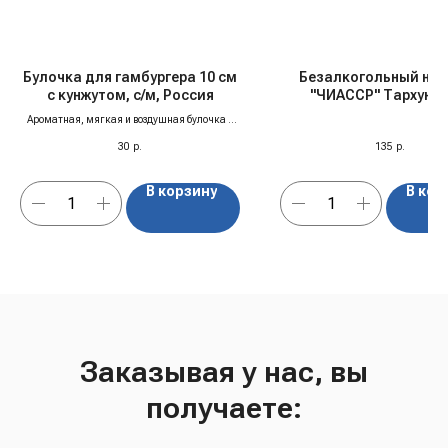
Булочка для гамбургера 10 см
Безалкогольный нап
с кунжутом, с/м, Россия
"ЧИАССР" Тархун, 0
Ароматная, мягкая и воздушная булочка с
кунжутом — основа идеального гамбургера!
30
р.
135
р.
Выпечена из отборной пшеничной муки, без
лишних добавок. Продаётся в заморозке, но
готова к употреблению уже через 10 минут
В корзину
В кор
при комнатной температуре — просто
достаньте и наслаждайтесь свежестью.
Заказывая у нас, вы
получаете: