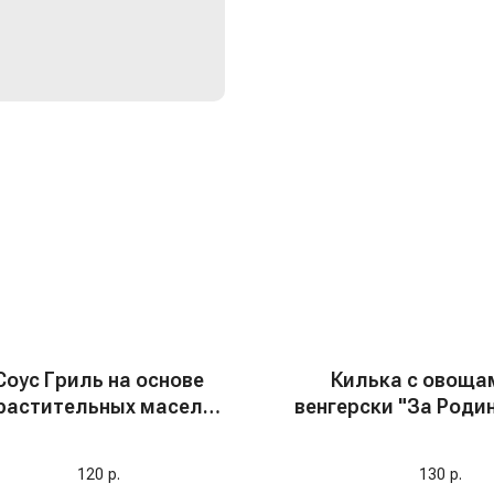
Соус Гриль на основе
Килька с овоща
растительных масел
венгерски "За Родин
"Tamaki", 200 мл
120
р.
130
р.