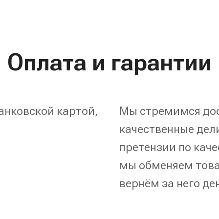
Оплата и гарантии
анковской картой,
Мы стремимся дос
качественные дели
претензии по каче
мы обменяем това
вернём за него де