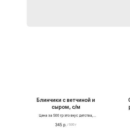
Блинчики с ветчиной и
сыром, с/м
Цена за 500 гр это вкус детства,
адаптированный под ритм современной
345
р.
/
500 г
жизни