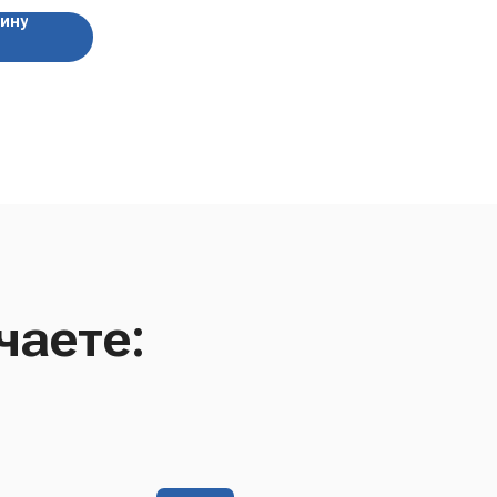
зину
чаете: