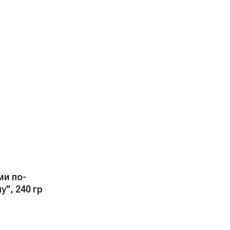
ми по-
у", 240 гр