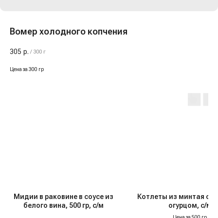
Вомер холодного копчения
305
р.
/
300 г
Цена за 300 гр
Мидии в раковине в соусе из
Котлеты из минтая с 
белого вина, 500 гр, с/м
огурцом, с/м
Цена за 500 гр