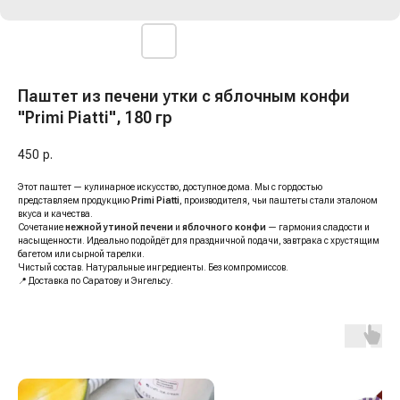
Паштет из печени утки с яблочным конфи
"Primi Piatti", 180 гр
450
р.
Этот паштет — кулинарное искусство, доступное дома. Мы с гордостью
представляем продукцию
Primi Piatti
, производителя, чьи паштеты стали эталоном
вкуса и качества.
Сочетание
нежной утиной печени
и
яблочного конфи
— гармония сладости и
насыщенности. Идеально подойдёт для праздничной подачи, завтрака с хрустящим
багетом или сырной тарелки.
Чистый состав. Натуральные ингредиенты. Без компромиссов.
📍 Доставка по Саратову и Энгельсу.