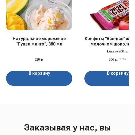
Натуральное мороженое
Конфеты "Всё-всё" жел
"Гуава манго", 380 мл
молочном шоколаде
САХАРА "Победа
Цена за 200 гр
620
р.
206
р.
/
200 г
В корзину
В корзину
Заказывая у нас, вы