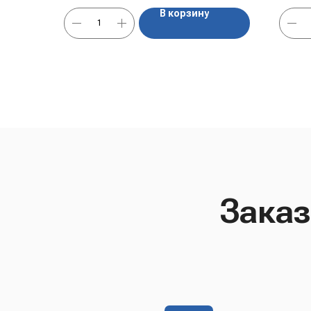
В корзину
Fram
только
бель
Заказ