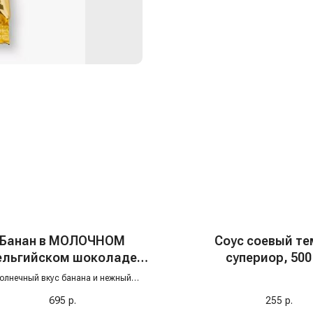
Банан в МОЛОЧНОМ
Соус соевый т
ельгийском шоколаде
супериор, 500
mbini (Фрамбини), 130 гр
олнечный вкус банана и нежный
йский молочный шоколад — гармония,
695
р.
255
р.
рая поднимает настроение с первой