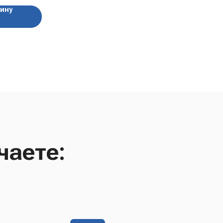
зину
чаете: