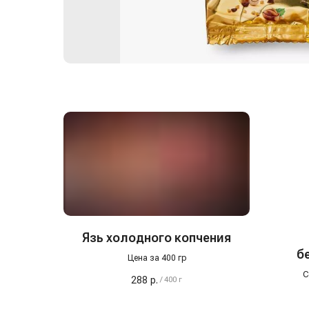
Язь холодного копчения
б
Цена за 400 гр
Fra
С
288
р.
/
400 г
бельги
кото