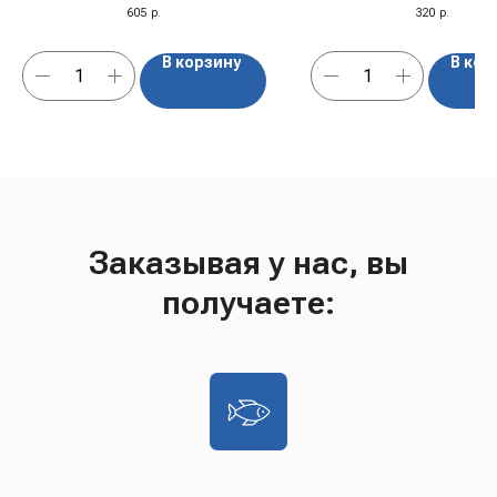
605
р.
320
р.
В корзину
В кор
Заказывая у нас, вы
получаете: