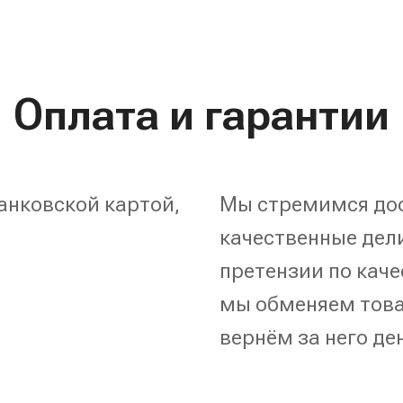
Оплата и гарантии
анковской картой,
Мы стремимся дос
качественные дели
претензии по каче
мы обменяем това
вернём за него де