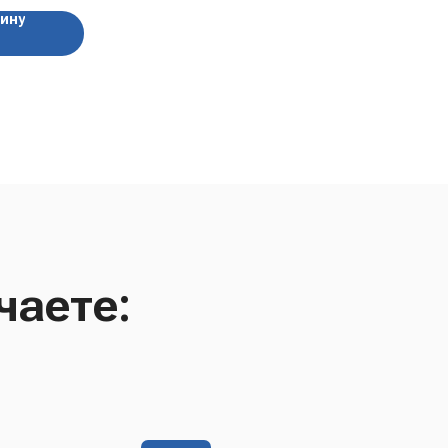
зину
чаете: