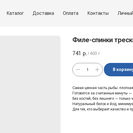
Каталог
Доставка
Оплата
Контакты
Личный
Филе-спинки трески
741
р.
/
400 г
В корзин
Самая ценная часть рыбы: плотная
Готовится за считанные минуты — н
Без костей, без лишнего — только 
Натуральный белок и йод, миниму
Для тех, кто выбирает качество и 