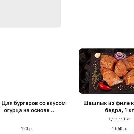
 Для бургеров со вкусом
Шашлык из филе к
огурца на основе
бедра, 1 кг
растительных масел
Цена за 1 кг
"Tamaki", 200 мл
120
р.
1 060
р.