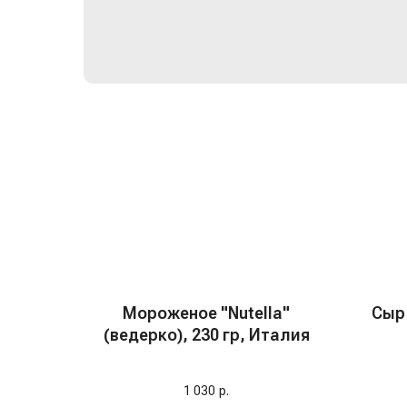
Мороженое "Nutella"
Сыр
(ведерко), 230 гр, Италия
О
1 030
р.
насы