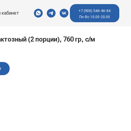
+7 (908) 546-46-84
 кабинет
Пн-Вс 10.00-20.00
ктозный (2 порции), 760 гр, с/м
у