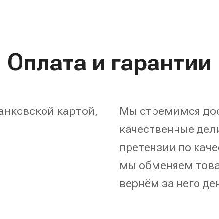
Оплата и гарантии
анковской картой,
Мы стремимся дос
качественные дели
претензии по каче
мы обменяем това
вернём за него де