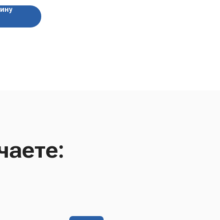
зину
чаете: