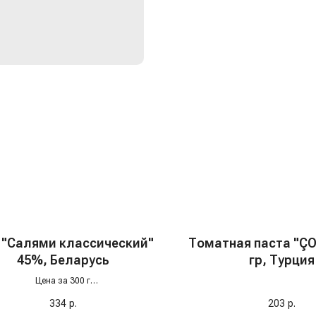
 "Салями классический"
Томатная паста "ÇO
45%, Беларусь
гр, Турция
Цена за 300 г
тборное белорусское качество и
334
р.
203
р.
щенный сливочный вкус делают его