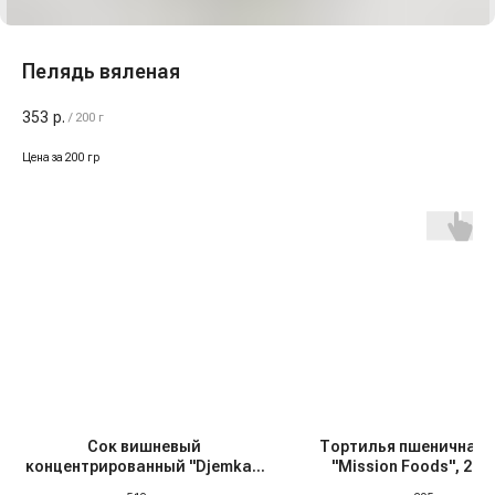
Пелядь вяленая
353
р.
/
200 г
Цена за 200 гр
Сок вишневый
Тортилья пшеничная 
концентрированный "Djemka",
"Mission Foods", 26 с
1 кг
штук, с/м