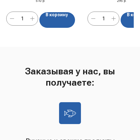
510
р.
295
р.
В корзину
В кор
Заказывая у нас, вы
получаете: