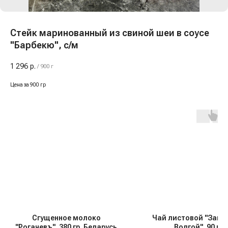
Стейк маринованный из свиной шеи в соусе
"Барбекю", с/м
1 296
р.
/
900 г
Цена за 900 гр
Сгущенное молоко
Чай листовой "Зака
"Рогачевъ", 380 гр, Беларусь
Волгой", 90 гр