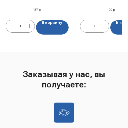
Англия
157
р.
190
р.
В корзину
В кор
Заказывая у нас, вы
получаете: