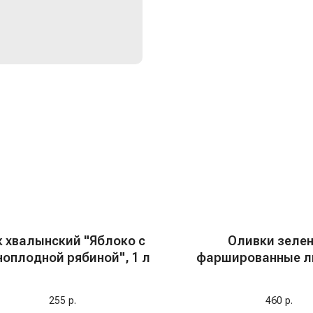
к хвалынский "Яблоко с
Оливки зеле
ноплодной рябиной", 1 л
фаршированные 
"Olivellas", 37
255
р.
460
р.