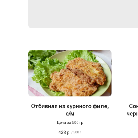
Отбивная из куриного филе,
Со
с/м
чер
Цена за 500 гр
438
р.
/
500 г