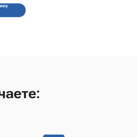
зину
чаете: