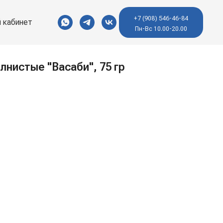
+7 (908) 546-46-84
 кабинет
Пн-Вс 10.00-20.00
лнистые "Васаби", 75 гр