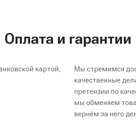
Оплата и гарантии
анковской картой,
Мы стремимся дос
качественные дели
претензии по каче
мы обменяем това
вернём за него де