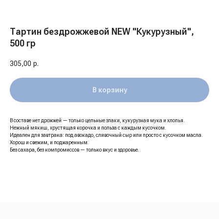
Тартин бездрожжевой NEW "Кукурузный",
500 гр
305,00
р.
В корзину
В составе нет дрожжей — только цельные злаки, кукурузная мука и хлопья.
Нежный мякиш, хрустящая корочка и польза с каждым кусочком.
Идеален для завтрака: под авокадо, сливочный сыр или просто с кусочком масла.
Хорош и свежим, и поджаренным.
Без сахара, без компромиссов — только вкус и здоровье.