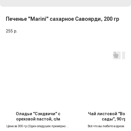
Печенье "Marini" сахарное Савоярди, 200 гр
255
р.
Оладьи "Сэндвичи" с
Чай листовой "Волж
ореховой пастой, с/м
сады", 90 гр
Цена за 300 гр (Один оладушек примерно 60
Всё что вы любите в одном нев
гр)
ароматном и ярком купаж