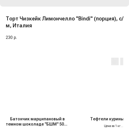
Торт Чизкейк Лимончелло "Bindi" (порция), с/
м, Италия
230
р.
Батончик марципановый в
Тефтели куриные, 
темном шоколаде "БШМ" 50%,
Цена за 1 кг