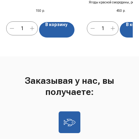
Ягоды красной смородины, рома
черной смородины, цветы шалфея
150
р.
450
р.
В корзину
В кор
Заказывая у нас, вы
получаете: