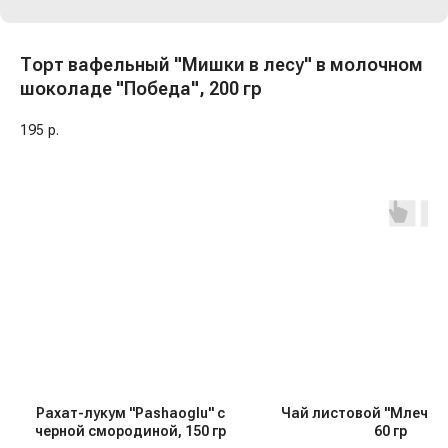
Торт вафельный "Мишки в лесу" в молочном
шоколаде "Победа", 200 гр
195
р.
Рахат-лукум "Pashaoglu" с
Чай листовой "Млечный
черной смородиной, 150 гр
60 гр