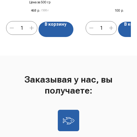
гр
Цена за 500 гр
468
р.
100
р.
/
500 г
В корзину
В кор
Заказывая у нас, вы
получаете: