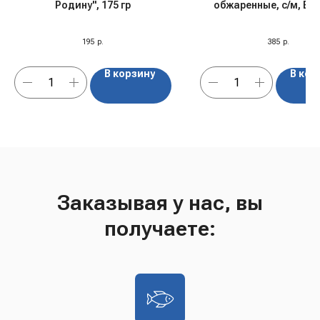
Родину", 175 гр
обжаренные, с/м, Бе
195
р.
385
р.
В корзину
В кор
Заказывая у нас, вы
получаете: