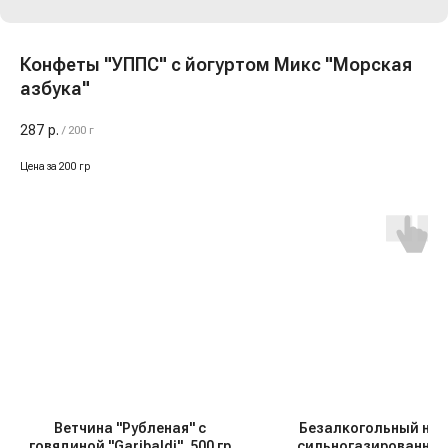
Конфеты "УППС" с йогуртом Микс "Морская
азбука"
287
р.
/
200 г
Цена за 200 гр
Ветчина "Рубленая" с
Безалкогольный нап
говядиной "Garibaldi", 500 гр
сильногазированный