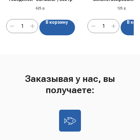
Пеппер Ванилла Фл
625
р.
125
р.
Польша, 0,33 л
В корзину
В кор
Заказывая у нас, вы
получаете: