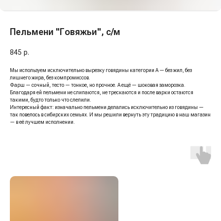
Пельмени "Говяжьи", с/м
845
р.
Мы используем исключительно вырезку говядины категории А — без жил, без
лишнего жира, без компромиссов.
Фарш — сочный, тесто — тонкое, но прочное. А ещё — шоковая заморозка.
Благодаря ей пельмени не слипаются, не трескаются и после варки остаются
такими, будто только что слепили.
Интересный факт: изначально пельмени делались исключительно из говядины —
так повелось в сибирских семьях. И мы решили вернуть эту традицию в наш магазин
— в её лучшем исполнении.