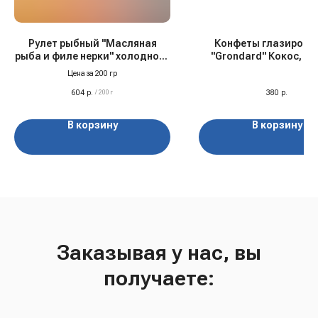
Рулет рыбный "Масляная
Конфеты глазирова
рыба и филе нерки" холодного
"Grondard" Кокос, ма
копчения
малина, 126 гр
Цена за 200 гр
604
р.
380
р.
/
200 г
В корзину
В корзину
Заказывая у нас, вы
получаете: