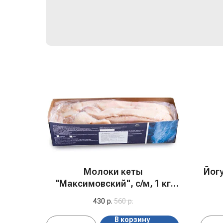
Молоки кеты
Йог
"Максимовский", с/м, 1 кг
АКЦИЯ!!!
430
р.
560
р.
В корзину