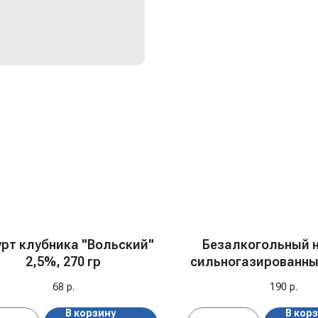
урт клубника "Вольский"
Безалкогольный 
2,5%, 270 гр
сильногазированны
Лесные ягоды" ж/
68
р.
190
р.
0,355 л
В корзину
В кор