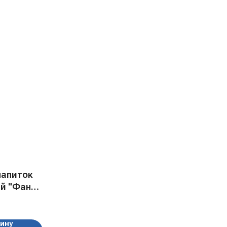
напиток
й "Фанта
б, США,
зину