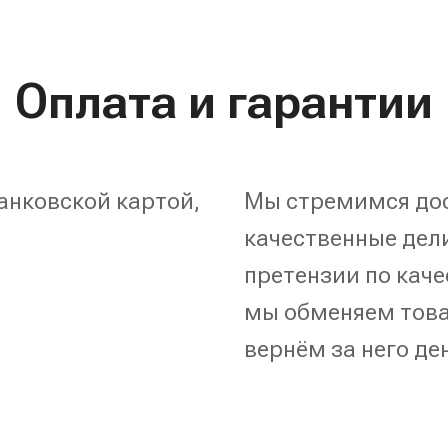
Оплата и гарантии
анковской картой,
Мы стремимся дос
качественные дели
претензии по каче
мы обменяем това
вернём за него де