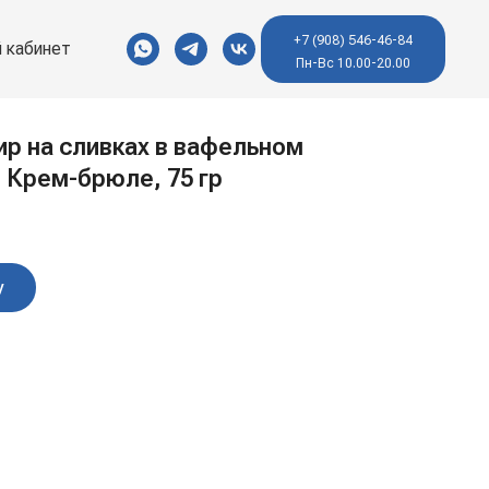
+7 (908) 546-46-84
 кабинет
Пн-Вс 10.00-20.00
р на сливках в вафельном
 Крем-брюле, 75 гр
у