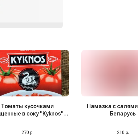
Томаты кусочками
Намазка с салями,
щенные в соку "Kyknos",
Беларусь
370 гр, Греция
270
р.
210
р.