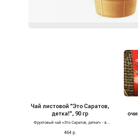
Чай листовой "Это Саратов,
детка!", 90 гр
очи
Фруктовый чай «Это Саратов, детка!» - в
составе кусочки яблока и груши, мелисса,
464
р.
ягоды черной смородины, красной