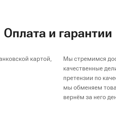
Оплата и гарантии
анковской картой,
Мы стремимся дос
качественные дели
претензии по каче
мы обменяем това
вернём за него де