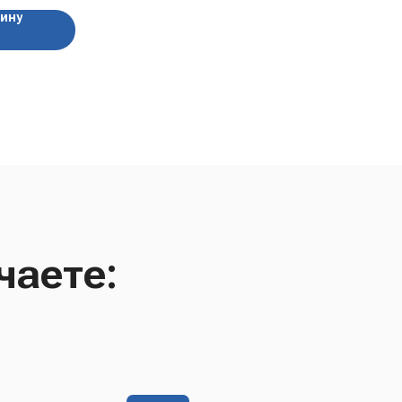
зину
чаете: