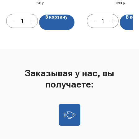
620
р.
390
р.
В корзину
В кор
Заказывая у нас, вы
получаете: