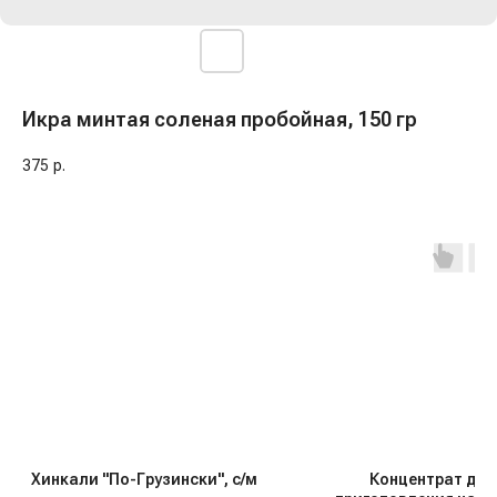
Икра минтая соленая пробойная, 150 гр
375
р.
Хинкали "По-Грузински", с/м
Концентрат для