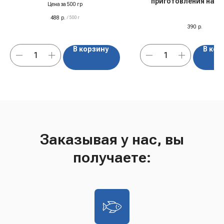
приготовления напи
Цена за 500 гр
"Djemka" Зеленый чай 
488
р.
и ромашка, 1 кг
/
500 г
390
р.
В корзину
В кор
Заказывая у нас, вы
получаете: