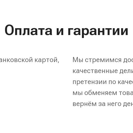
Оплата и гарантии
анковской картой,
Мы стремимся дос
качественные дели
претензии по каче
мы обменяем това
вернём за него де