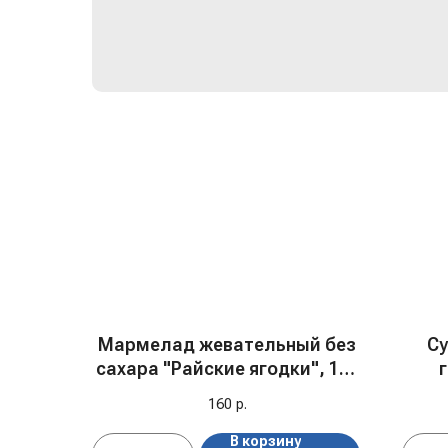
Мармелад жевательный без
Су
сахара "Райские ягодки", 150
гр
с
160
р.
В корзину