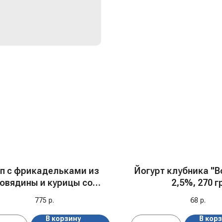
п с фрикадельками из
Йогурт клубника "
говядины и курицы со
2,5%, 270 г
тручковой фасолью (3
775
р.
68
р.
порции), 850 гр, с/м
В корзину
В кор