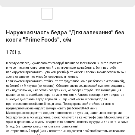
Наружная часть бедра "Для запекания" без
кости "Prime Foods", с/м
1 761
р.
В первую очередь нужно зачистить отруб внешне со всех сторон. У Rump Roast нет
внутренних жил или ответвлений, с ним очень легко работать. Если из отруба
планируется приготовить целиком ростбиф, то жирок и пленки можно оставить: они
сделают запеченное мясо более сочным и нежным.
Если хочется приготовить стейки, то это будут либо Рамп (не более 2 см толщиной),
либо стейки Минутка (тоненькие). Обязательно перед нарезкой нужно определить,
как идут волокна, и нарезать поперек них, не поперек отруба. Эта манипуляция
делает волокна еще более короткими и мягкими. А после прожарки им придается
еще одна диагональ перед подачей. Rump Roast часто используют для
приготовления корейских блюд и вока. Перед прожаркой стейков их можно
предварительно ненадолго замариновать (не более 30-60 мин).
Мясо хорошо подходит также для приготовления гуляша, шашлыков, пастрами,
бефстроганов, мясных рулетов, оно используется в качестве фарша. Мясо отличается
ярко-выраженным вкусом: сладковато-сливочные нотки кукурузы и акцент на само
блюдо (например, классика или азиатский стиль).
Альтернативный отруб (как и все остальные) должен пройти обязательное влажное