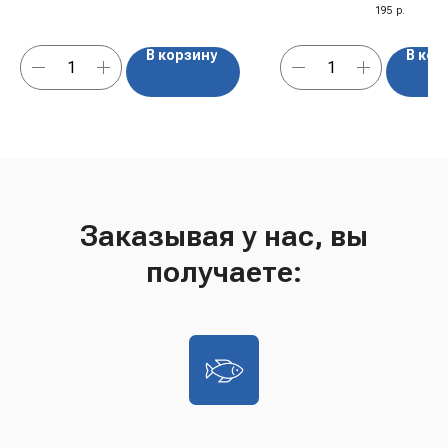
195
р.
В корзину
В кор
Заказывая у нас, вы
получаете: