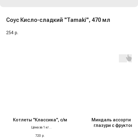
Соус Кисло-сладкий "Tamaki", 470 мл
254
р.
Котлеты "Классика", с/м
Миндаль ассорти в 
глазури с фруктовы
Цена за 1 кг
ягодными вкусами "Fu
Только
свинина и говядина категории А
720
р.
100 гр