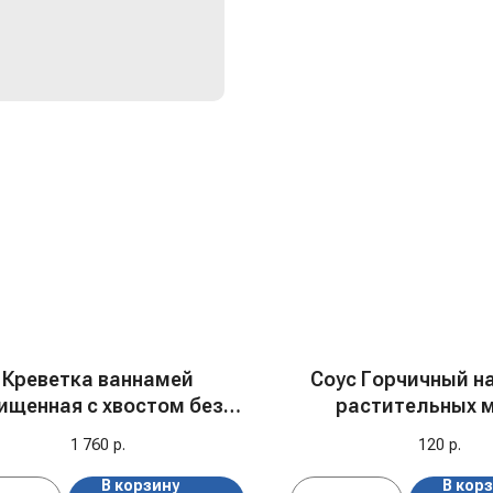
Креветка ваннамей
Соус Горчичный на
ищенная с хвостом без
растительных 
пищевода 13/15, с/м
"Tamaki", 200
1 760
р.
120
р.
В корзину
В кор