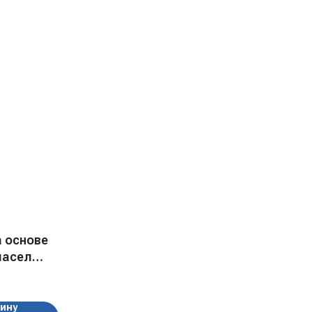
 основе
масел
 мл
зину