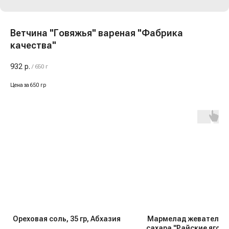
Ветчина "Говяжья" вареная "Фабрика
качества"
932
р.
/
650 г
Цена за 650 гр
Ореховая соль, 35 гр, Абхазия
Мармелад жевательн
сахара "Райские ягодк