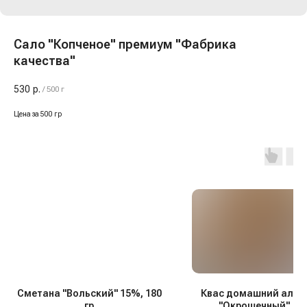
Сало "Копченое" премиум "Фабрика
качества"
530
р.
/
500 г
Цена за 500 гр
Сметана "Вольский" 15%, 180
Квас домашний алта
гр
"Окрошечный", 1,5